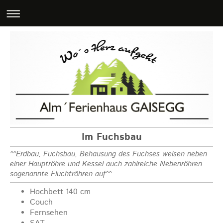
Im Fuchsbau
^^Erdbau, Fuchsbau, Behausung des Fuchses weisen neben
einer Hauptröhre und Kessel auch zahlreiche Nebenröhren
sogenannte Fluchtröhren auf^^
Hochbett 140 cm
Couch
Fernsehen